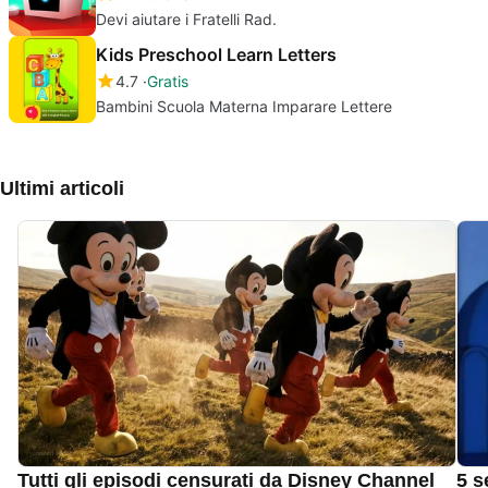
Devi aiutare i Fratelli Rad.
Kids Preschool Learn Letters
4.7
Gratis
Bambini Scuola Materna Imparare Lettere
Ultimi articoli
Tutti gli episodi censurati da Disney Channel
5 s